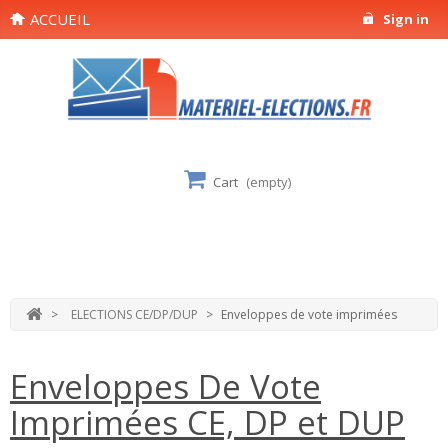
ACCUEIL
Sign in
Cart
(empty)
>
ELECTIONS CE/DP/DUP
>
Enveloppes de vote imprimées
Enveloppes De Vote
Imprimées CE, DP et DUP