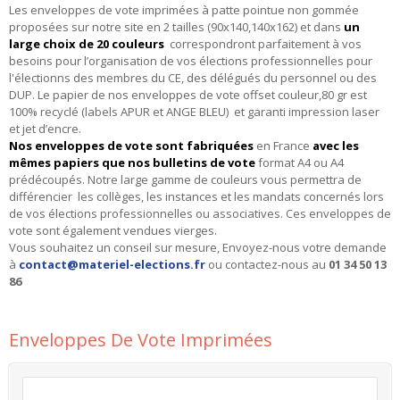
Les enveloppes de vote imprimées à patte pointue non gommée
proposées sur notre site en 2 tailles (90x140,140x162) et dans
un
large choix de 20 couleurs
correspondront parfaitement à vos
besoins pour l’organisation de vos élections professionnelles pour
l'électionns des membres du CE, des délégués du personnel ou des
DUP. Le papier de nos enveloppes de vote offset couleur,80 gr est
100% recyclé (labels APUR et ANGE BLEU) et garanti impression laser
et jet d’encre.
Nos enveloppes de vote sont fabriquées
en France
avec les
mêmes papiers que nos bulletins de vote
format A4 ou A4
prédécoupés. Notre large gamme de couleurs vous permettra de
différencier les collèges, les instances et les mandats concernés lors
de vos élections professionnelles ou associatives. Ces enveloppes de
vote sont également vendues vierges.
Vous souhaitez un conseil sur mesure, Envoyez-nous votre demande
à
contact@materiel-elections.fr
ou contactez-nous au
01 34 50 13
86
More
Enveloppes De Vote Imprimées