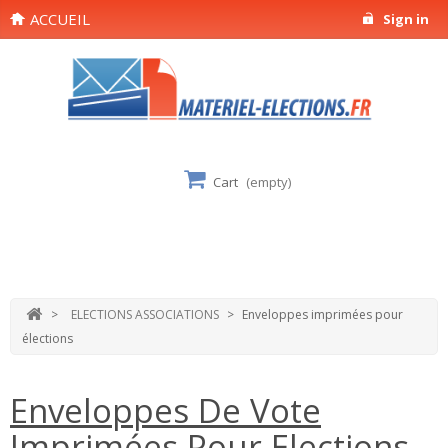
ACCUEIL
Sign in
Cart
(empty)
>
ELECTIONS ASSOCIATIONS
>
Enveloppes imprimées pour
élections
Enveloppes De Vote
Imprimées Pour Elections