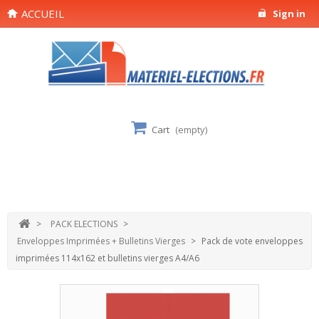
ACCUEIL
Sign in
Cart
(empty)
>
PACK ELECTIONS
>
Enveloppes Imprimées + Bulletins Vierges
>
Pack de vote enveloppes
imprimées 114x162 et bulletins vierges A4/A6